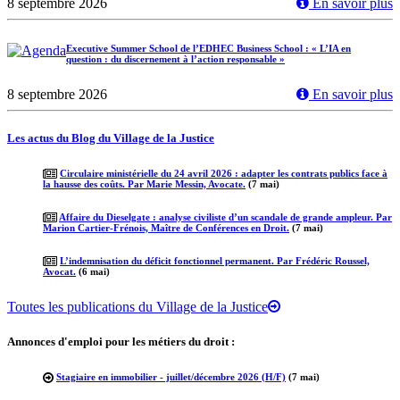
8 septembre 2026
En savoir plus
Executive Summer School de l’EDHEC Business School : « L’IA en
question : du discernement à l’action responsable »
8 septembre 2026
En savoir plus
Les actus du Blog du Village de la Justice
Circulaire ministérielle du 24 avril 2026 : adapter les contrats publics face à
la hausse des coûts. Par Marie Messin, Avocate.
(7 mai)
Affaire du Dieselgate : analyse civiliste d’un scandale de grande ampleur. Par
Marion Cartier-Frénois, Maître de Conférences en Droit.
(7 mai)
L’indemnisation du déficit fonctionnel permanent. Par Frédéric Roussel,
Avocat.
(6 mai)
Toutes les publications du Village de la Justice
Annonces d'emploi pour les métiers du droit :
Stagiaire en immobilier - juillet/décembre 2026 (H/F)
(7 mai)