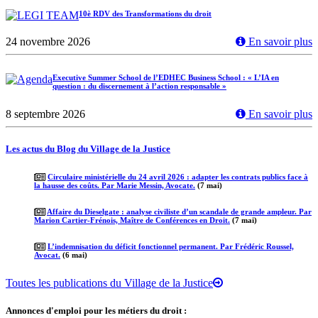
10è RDV des Transformations du droit
24 novembre 2026
En savoir plus
Executive Summer School de l’EDHEC Business School : « L’IA en
question : du discernement à l’action responsable »
8 septembre 2026
En savoir plus
Les actus du Blog du Village de la Justice
Circulaire ministérielle du 24 avril 2026 : adapter les contrats publics face à
la hausse des coûts. Par Marie Messin, Avocate.
(7 mai)
Affaire du Dieselgate : analyse civiliste d’un scandale de grande ampleur. Par
Marion Cartier-Frénois, Maître de Conférences en Droit.
(7 mai)
L’indemnisation du déficit fonctionnel permanent. Par Frédéric Roussel,
Avocat.
(6 mai)
Toutes les publications du Village de la Justice
Annonces d'emploi pour les métiers du droit :