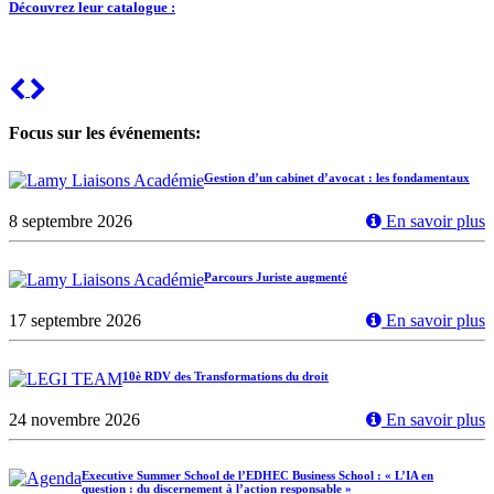
Découvrez leur catalogue :
Previous
Next
Focus sur les événements:
Gestion d’un cabinet d’avocat : les fondamentaux
8 septembre 2026
En savoir plus
Parcours Juriste augmenté
17 septembre 2026
En savoir plus
10è RDV des Transformations du droit
24 novembre 2026
En savoir plus
Executive Summer School de l’EDHEC Business School : « L’IA en
question : du discernement à l’action responsable »