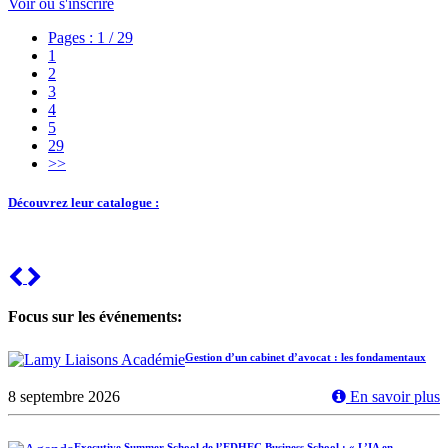
Voir ou s'inscrire
Pages : 1 / 29
1
2
3
4
5
29
>>
Découvrez leur catalogue :
Previous
Next
Focus sur les événements:
Gestion d’un cabinet d’avocat : les fondamentaux
8 septembre 2026
En savoir plus
Executive Summer School de l’EDHEC Business School : « L’IA en