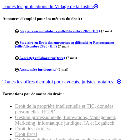
Toutes les publications du Village de la Justice
Annonces d'emploi pour les métiers du droit :
Stagiaire en immobilier - juillet/décembre 2026 (H/F)
(7 mai)
Stagiaire en Droit des entreprises en difficulté et Restructuring -
juillet/décembre 2026 (H/F)
(7 mai)
Avocat(e) collaborateur(trice)
(7 mai)
Assistant(e) juridique h/f
(7 mai)
Toutes les offres d'emploi pour avocats, juristes, notaires...
Formations par domaine du droit :
Droit de la propriété intellectuelle et TIC, données
personnelles, RGPD
Gestion professionnelle, Innovations, Management,
Marketing, informatique juridique, IA et Legaltech
Droit des sociétés
Droit fiscal
Droit immobilier, de l’urbanisme ou de la construction