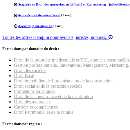
Stagiaire en Droit des entreprises en difficulté et Restructuring - juillet/décemb
Avocat(e) collaborateur(trice)
(7 mai)
Assistant(e) juridique h/f
(7 mai)
Toutes les offres d'emploi pour avocats, juristes, notaires...
Formations par domaine du droit :
Droit de la propriété intellectuelle et TIC, données personnell
Gestion professionnelle, Innovations, Management, Marketing, 
Droit des sociétés
Droit fiscal
Droit immobilier, de l’urbanisme ou de la construction
Droit social et de la protection sociale
Formations en langues
Droit de la concurrence et de la distribution
Droit des assurances
Carrière et compétences
Droit Patrimonial et de la famille
Formations par région :