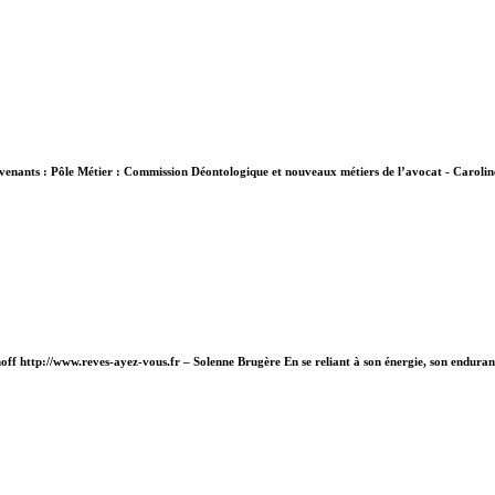
ervenants : Pôle Métier : Commission Déontologique et nouveaux métiers de l’avocat - Caroli
ff http://www.reves-ayez-vous.fr – Solenne Brugère En se reliant à son énergie, son enduran