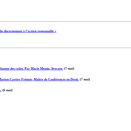
u discernement à l’action responsable »
a hausse des coûts. Par Marie Messin, Avocate.
(7 mai)
 Marion Cartier-Frénois, Maître de Conférences en Droit.
(7 mai)
t.
(6 mai)