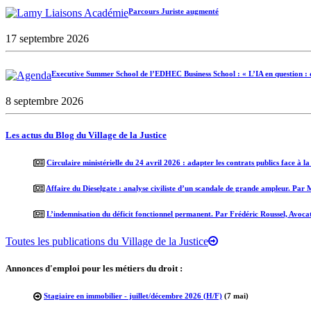
Parcours Juriste augmenté
17 septembre 2026
Executive Summer School de l’EDHEC Business School : « L’IA en question : d
8 septembre 2026
Les actus du Blog du Village de la Justice
Circulaire ministérielle du 24 avril 2026 : adapter les contrats publics face à l
Affaire du Dieselgate : analyse civiliste d’un scandale de grande ampleur. Par
L’indemnisation du déficit fonctionnel permanent. Par Frédéric Roussel, Avoca
Toutes les publications du Village de la Justice
Annonces d'emploi pour les métiers du droit :
Stagiaire en immobilier - juillet/décembre 2026 (H/F)
(7 mai)