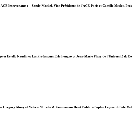
ès ACE Intervenants : – Sandy Mockel, Vice-Présidente de l’ACE-Paris et Camille Merlet, Pr
rge et Estelle Naudin et Les Professeurs Eric Fongro et Jean-Marie Plazy de l’Université de 
res – Grégory Mouy et Valérie Morales & Commission Droit Public – Sophie Lapisardi Pôle Mét