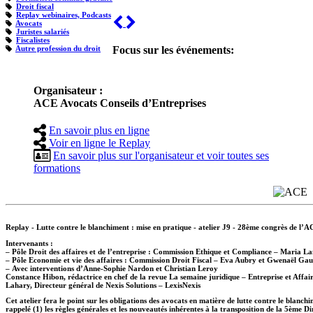
Droit fiscal
Replay webinaires, Podcasts
Previous
Next
Avocats
Juristes salariés
Fiscalistes
Autre profession du droit
Focus sur les événements:
Organisateur :
ACE Avocats Conseils d’Entreprises
En savoir plus en ligne
Voir en ligne le Replay
En savoir plus sur l'organisateur et voir toutes ses
formations
Replay - Lutte contre le blanchiment : mise en pratique - atelier J9 - 28ème congrès de l’
Intervenants :
–
Pôle Droit des affaires et de l’entreprise : Commission Ethique et Compliance – Maria L
–
Pôle Economie et vie des affaires : Commission Droit Fiscal – Eva Aubry et Gwenaël Gau
–
Avec interventions d’Anne-Sophie Nardon et Christian Leroy
Constance Hibon, rédactrice en chef de la revue La semaine juridique – Entreprise et Affai
Lahary, Directeur général de Nexis Solutions – LexisNexis
Cet atelier fera le point sur les obligations des avocats en matière de lutte contre le blanch
rappelé (1) les règles générales et les nouveautés inhérentes à la transposition de la 5ème Dir