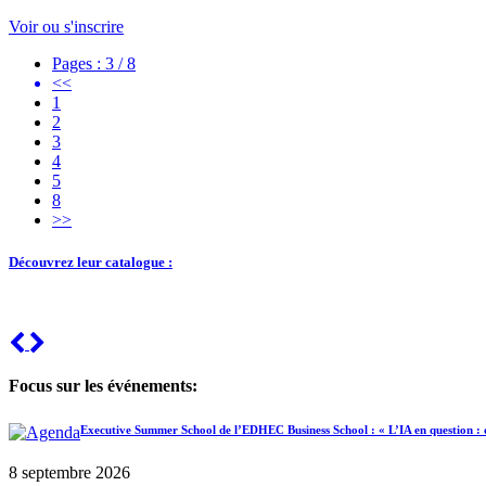
Voir ou s'inscrire
Pages : 3 / 8
<<
1
2
3
4
5
8
>>
Découvrez leur catalogue :
Previous
Next
Focus sur les événements:
Executive Summer School de l’EDHEC Business School : « L’IA en question : d
8 septembre 2026