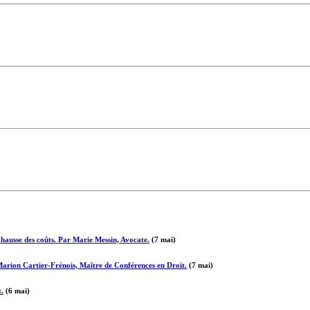
a hausse des coûts. Par Marie Messin, Avocate.
(7 mai)
 Marion Cartier-Frénois, Maître de Conférences en Droit.
(7 mai)
t.
(6 mai)