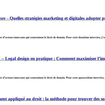
y - Quelles stratégies marketing et digitales adopter p
 d’acteurs innovants qui construisent le droit de demain. Pour cette douzième interview, j’a
 Legal design en pratique : Comment maximiser l’impa
 d’acteurs innovants qui construisent le droit de demain. Pour cette quatorzième interview,
nt appliqué au droit : la méthode pour trouver des so