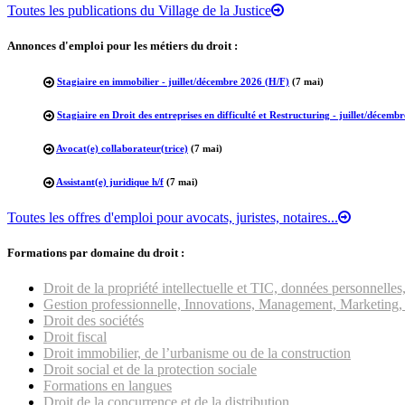
Toutes les publications du Village de la Justice
Annonces d'emploi pour les métiers du droit :
Stagiaire en immobilier - juillet/décembre 2026 (H/F)
(7 mai)
Stagiaire en Droit des entreprises en difficulté et Restructuring - juillet/décemb
Avocat(e) collaborateur(trice)
(7 mai)
Assistant(e) juridique h/f
(7 mai)
Toutes les offres d'emploi pour avocats, juristes, notaires...
Formations par domaine du droit :
Droit de la propriété intellectuelle et TIC, données personnell
Gestion professionnelle, Innovations, Management, Marketing, 
Droit des sociétés
Droit fiscal
Droit immobilier, de l’urbanisme ou de la construction
Droit social et de la protection sociale
Formations en langues
Droit de la concurrence et de la distribution