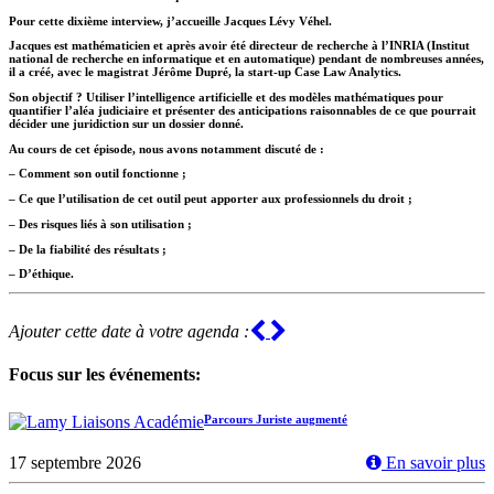
Pour cette dixième interview, j’accueille Jacques Lévy Véhel.
Jacques est mathématicien et après avoir été directeur de recherche à l’INRIA (Institut
national de recherche en informatique et en automatique) pendant de nombreuses années,
il a créé, avec le magistrat Jérôme Dupré, la start-up Case Law Analytics.
Son objectif ? Utiliser l’intelligence artificielle et des modèles mathématiques pour
quantifier l’aléa judiciaire et présenter des anticipations raisonnables de ce que pourrait
décider une juridiction sur un dossier donné.
Au cours de cet épisode, nous avons notamment discuté de :
–
Comment son outil fonctionne ;
–
Ce que l’utilisation de cet outil peut apporter aux professionnels du droit ;
–
Des risques liés à son utilisation ;
–
De la fiabilité des résultats ;
–
D’éthique.
Previous
Next
Ajouter cette date à votre agenda :
Focus sur les événements:
Parcours Juriste augmenté
17 septembre 2026
En savoir plus