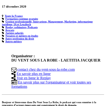
17 décembre 2020
Toute la France
Formation continue gratuite
Gestion professionnelle, Innovations, Management, Marketing, informatique
juridique, IA et Legaltech
Replay webinaires, Podcasts
Avocats
Juristes salariés
Notaires et métiers en études
Autre profession du droit
Autres métiers
Organisateur :
DU VENT SOUS LA ROBE - LAETITIA JACQUIER
contact
chez
du-vent-sous-la-robe.com
En savoir plus en ligne
Voir en ligne le Replay
En savoir plus sur l'organisateur et voir toutes ses
formations
Bonjour et bienvenue dans Du Vent Sous La Robe, le podcast qui vous emmène à la
rencontre d’acteurs innovants qui construisent le droit de demain.