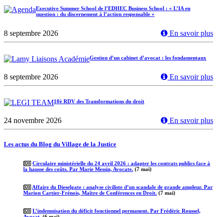
Executive Summer School de l’EDHEC Business School : « L’IA en
question : du discernement à l’action responsable »
8 septembre 2026
En savoir plus
Gestion d’un cabinet d’avocat : les fondamentaux
8 septembre 2026
En savoir plus
10è RDV des Transformations du droit
24 novembre 2026
En savoir plus
Les actus du Blog du Village de la Justice
Circulaire ministérielle du 24 avril 2026 : adapter les contrats publics face à
la hausse des coûts. Par Marie Messin, Avocate.
(7 mai)
Affaire du Dieselgate : analyse civiliste d’un scandale de grande ampleur. Par
Marion Cartier-Frénois, Maître de Conférences en Droit.
(7 mai)
L’indemnisation du déficit fonctionnel permanent. Par Frédéric Roussel,
Avocat.
(6 mai)