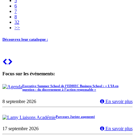
5
6
7
8
32
>>
Découvrez leur catalogue :
Previous
Next
Focus sur les événements:
Executive Summer School de l’EDHEC Business School : « L’IA en
question : du discernement à l’action responsable »
8 septembre 2026
En savoir plus
Parcours Juriste augmenté
17 septembre 2026
En savoir plus