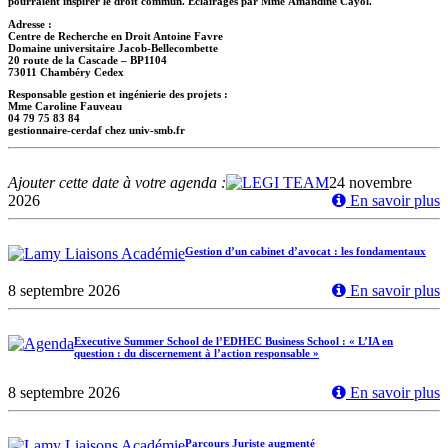
pourraient inspirer le droit commun. Éclairages par Mme Amandine Cayol.
Adresse :
Centre de Recherche en Droit Antoine Favre
Domaine universitaire Jacob-Bellecombette
20 route de la Cascade – BP1104
73011 Chambéry Cedex
Responsable gestion et ingénierie des projets :
Mme Caroline Fauveau
04 79 75 83 84
gestionnaire-cerdaf
chez
univ-smb.fr
Ajouter cette date à votre agenda :
24 novembre
2026
En savoir plus
Gestion d’un cabinet d’avocat : les fondamentaux
8 septembre 2026
En savoir plus
Executive Summer School de l’EDHEC Business School : « L’IA en
question : du discernement à l’action responsable »
8 septembre 2026
En savoir plus
Parcours Juriste augmenté