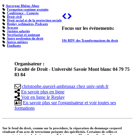
Auvergne Rhône-Alpes
Formation continue gratuite
Conférence - Congrès
Previous
Next
Droit civil
Droit social et de la protection sociale
Replay webinaires, Podcasts
Avocats
Focus sur les événements:
Juristes salariés
Secrétariat et assistant
Autre profession du droit
10è RDV des Transformations du droit
Autres métiers
Etudiants
Organisateur :
Faculté de Droit - Université Savoie Mont blanc 04 79 75
83 84
christophe.quezel-ambrunaz
chez
univ-smb.fr
En savoir plus en ligne
Voir en ligne le Replay
En savoir plus sur l'organisateur et voir toutes ses
formations
Sur le fond du droit, comme sur la procédure, la réparation du dommage corporel
résultant d’un acte de terrorisme présente des spécificités. Certaines de celles-ci