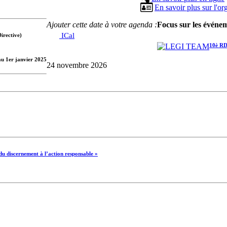
En savoir plus sur l'or
Ajouter cette date à votre agenda :
Focus sur les événe
ICal
irective)
10è RD
 au 1er janvier 2025
24 novembre 2026
u discernement à l’action responsable »