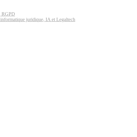
es, RGPD
informatique juridique, IA et Legaltech