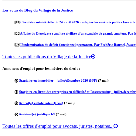
Les actus du Blog du Village de la Justice
Circulaire ministérielle du 24 avril 2026 : adapter les contrats publics face à l
Affaire du Dieselgate : analyse civiliste d’un scandale de grande ampleur. Par
L’indemnisation du déficit fonctionnel permanent. Par Frédéric Roussel, Avoca
Toutes les publications du Village de la Justice
Annonces d'emploi pour les métiers du droit :
Stagiaire en immobilier - juillet/décembre 2026 (H/F)
(7 mai)
Stagiaire en Droit des entreprises en difficulté et Restructuring - juillet/décemb
Avocat(e) collaborateur(trice)
(7 mai)
Assistant(e) juridique h/f
(7 mai)
Toutes les offres d'emploi pour avocats, juristes, notaires...