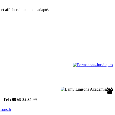
s et afficher du contenu adapté.
 Tél : 09 69 32 35 99
isons.fr