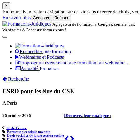
X
En poursuivant votre navigation sur ce site sans exercer de choix, vous 
En savoir plus
Accepter
Refuser
Agrégateur de Formations, Congrès, conférences,
Webinaires & Podcasts: formez vous !
Rechercher
une formation
Webinaires et Podcasts
Proposer
un évènement, une formation, un webinaire...
Actualité
formation
Recherche
CSRD pour les élus du CSE
A Paris
26 octobre 2026
Découvrez leur catalogue :
Île-de-France
Formation continue payante
Droit social et de la protection sociale
Previous
Next
Présentiel (en conférence)