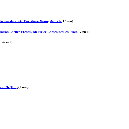
a hausse des coûts. Par Marie Messin, Avocate.
(7 mai)
 Marion Cartier-Frénois, Maître de Conférences en Droit.
(7 mai)
t.
(6 mai)
re 2026 (H/F)
(7 mai)