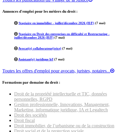
Annonces d'emploi pour les métiers du droit :
Stagiaire en immobilier - juillet/décembre 2026 (H/F)
(7 mai)
Stagiaire en Droit des entreprises en difficulté et Restructuring -
juillet/décembre 2026 (H/F)
(7 mai)
Avocat(e) collaborateur(trice)
(7 mai)
Assistant(e) juridique h/f
(7 mai)
Toutes les offres d'emploi pour avocats, juristes, notaires...
Formations par domaine du droit :
Droit de la propriété intellectuelle et TIC, données
personnelles, RGPD
Gestion professionnelle, Innovations, Management,
Marketing, informatique juridique, IA et Legaltech
Droit des sociétés
Droit fiscal
Droit immobilier, de l’urbanisme ou de la construction
Droit social et de la protection sociale