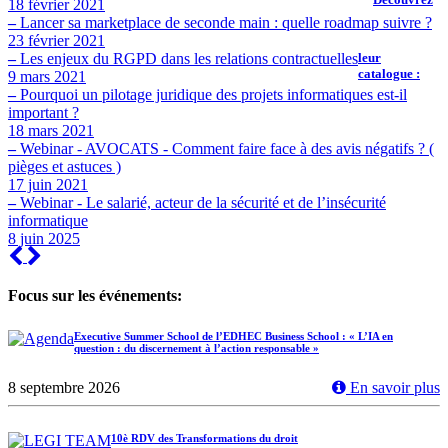
18 février 2021
–
Lancer sa marketplace de seconde main : quelle roadmap suivre ?
23 février 2021
–
Les enjeux du RGPD dans les relations contractuelles
leur
catalogue :
9 mars 2021
–
Pourquoi un pilotage juridique des projets informatiques est-il
important ?
18 mars 2021
–
Webinar - AVOCATS - Comment faire face à des avis négatifs ? (
pièges et astuces )
17 juin 2021
–
Webinar - Le salarié, acteur de la sécurité et de l’insécurité
informatique
8 juin 2025
Previous
Next
Focus sur les événements:
Executive Summer School de l’EDHEC Business School : « L’IA en
question : du discernement à l’action responsable »
8 septembre 2026
En savoir plus
10è RDV des Transformations du droit