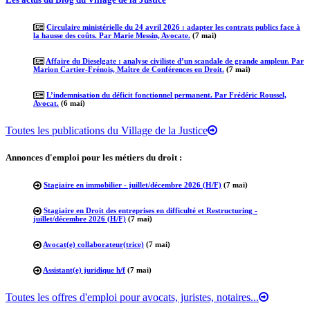
Circulaire ministérielle du 24 avril 2026 : adapter les contrats publics face à
la hausse des coûts. Par Marie Messin, Avocate.
(7 mai)
Affaire du Dieselgate : analyse civiliste d’un scandale de grande ampleur. Par
Marion Cartier-Frénois, Maître de Conférences en Droit.
(7 mai)
L’indemnisation du déficit fonctionnel permanent. Par Frédéric Roussel,
Avocat.
(6 mai)
Toutes les publications du Village de la Justice
Annonces d'emploi pour les métiers du droit :
Stagiaire en immobilier - juillet/décembre 2026 (H/F)
(7 mai)
Stagiaire en Droit des entreprises en difficulté et Restructuring -
juillet/décembre 2026 (H/F)
(7 mai)
Avocat(e) collaborateur(trice)
(7 mai)
Assistant(e) juridique h/f
(7 mai)
Toutes les offres d'emploi pour avocats, juristes, notaires...