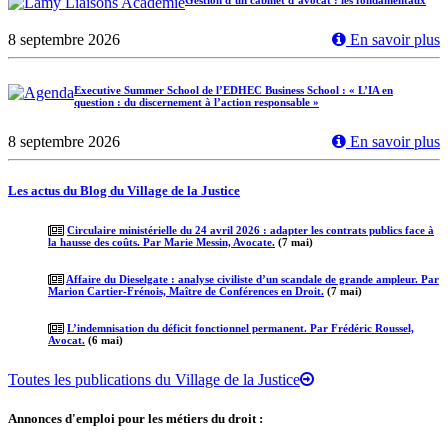
Gestion d’un cabinet d’avocat : les fondamentaux
8 septembre 2026
En savoir plus
Executive Summer School de l’EDHEC Business School : « L’IA en
question : du discernement à l’action responsable »
8 septembre 2026
En savoir plus
Les actus du Blog du Village de la Justice
Circulaire ministérielle du 24 avril 2026 : adapter les contrats publics face à
la hausse des coûts. Par Marie Messin, Avocate.
(7 mai)
Affaire du Dieselgate : analyse civiliste d’un scandale de grande ampleur. Par
Marion Cartier-Frénois, Maître de Conférences en Droit.
(7 mai)
L’indemnisation du déficit fonctionnel permanent. Par Frédéric Roussel,
Avocat.
(6 mai)
Toutes les publications du Village de la Justice
Annonces d'emploi pour les métiers du droit :