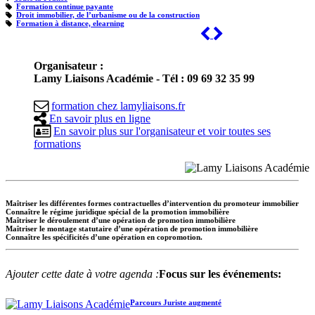
Formation continue payante
Droit immobilier, de l’urbanisme ou de la construction
Formation à distance, elearning
Previous
Next
Organisateur :
Lamy Liaisons Académie - Tél : 09 69 32 35 99
formation
chez
lamyliaisons.fr
En savoir plus en ligne
En savoir plus sur l'organisateur et voir toutes ses
formations
Maîtriser les différentes formes contractuelles d’intervention du promoteur immobilier
Connaître le régime juridique spécial de la promotion immobilière
Maîtriser le déroulement d’une opération de promotion immobilière
Maîtriser le montage statutaire d’une opération de promotion immobilière
Connaître les spécificités d’une opération en copromotion.
Ajouter cette date à votre agenda :
Focus sur les événements:
Parcours Juriste augmenté