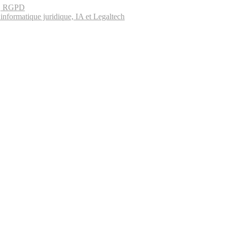
es, RGPD
informatique juridique, IA et Legaltech