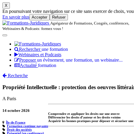
X
En poursuivant votre navigation sur ce site sans exercer de choix, vous 
En savoir plus
Accepter
Refuser
Agrégateur de Formations, Congrès, conférences,
Webinaires & Podcasts: formez vous !
Rechercher
une formation
Webinaires et Podcasts
Proposer
un évènement, une formation, un webinaire...
Actualité
formation
Recherche
Propriété Intellectuelle : protection des oeuvres littérai
A Paris
14 octobre 2026
Comprendre et appliquer les droits sur une œuvre
Différencier les droits d’auteur et les droits voisins
Acquérir les bonnes pratiques pour déposer et sécuriser un
Île-de-France
Formation continue payante
Droit des sociétés
Présentiel (en conférence)