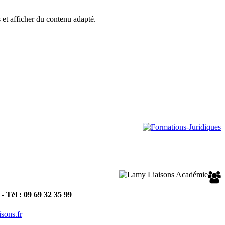
s et afficher du contenu adapté.
 Tél : 09 69 32 35 99
isons.fr