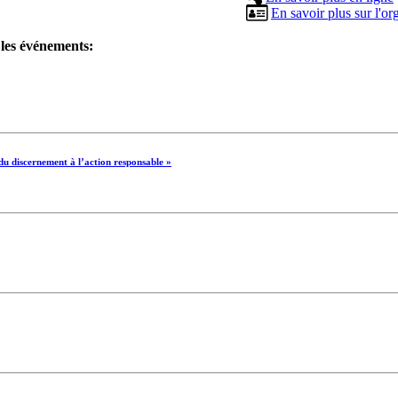
s
En savoir plus sur l'or
 les événements:
u discernement à l’action responsable »