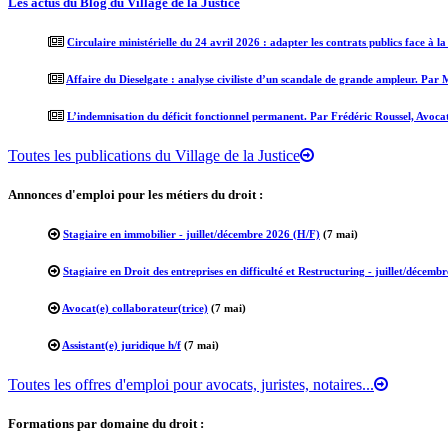
Les actus du Blog du Village de la Justice
Circulaire ministérielle du 24 avril 2026 : adapter les contrats publics face à l
Affaire du Dieselgate : analyse civiliste d’un scandale de grande ampleur. Par
L’indemnisation du déficit fonctionnel permanent. Par Frédéric Roussel, Avoca
Toutes les publications du Village de la Justice
Annonces d'emploi pour les métiers du droit :
Stagiaire en immobilier - juillet/décembre 2026 (H/F)
(7 mai)
Stagiaire en Droit des entreprises en difficulté et Restructuring - juillet/décemb
Avocat(e) collaborateur(trice)
(7 mai)
Assistant(e) juridique h/f
(7 mai)
Toutes les offres d'emploi pour avocats, juristes, notaires...
Formations par domaine du droit :