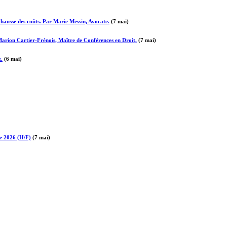
a hausse des coûts. Par Marie Messin, Avocate.
(7 mai)
 Marion Cartier-Frénois, Maître de Conférences en Droit.
(7 mai)
t.
(6 mai)
re 2026 (H/F)
(7 mai)