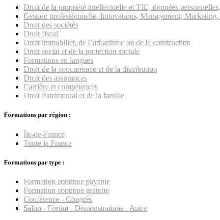
Droit de la propriété intellectuelle et TIC, données personnell
Gestion professionnelle, Innovations, Management, Marketing, 
Droit des sociétés
Droit fiscal
Droit immobilier, de l’urbanisme ou de la construction
Droit social et de la protection sociale
Formations en langues
Droit de la concurrence et de la distribution
Droit des assurances
Carrière et compétences
Droit Patrimonial et de la famille
Formations par région :
Île-de-France
Toute la France
Formations par type :
Formation continue payante
Formation continue gratuite
Conférence - Congrès
Salon - Forum - Démonstrations - Autre