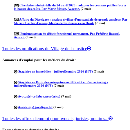
Circulaire ministérielle du 24 avril 2026 : adapter les contrats publics face à
la hausse des coûts. Par Marie Messin, Avocate.
(7 mai)
Affaire du Dieselgate : analyse civiliste d’un scandale de grande ampleur. Par
Marion Cartier-Frénois, Maître de Conférences en Droit.
(7 mai)
L’indemnisation du déficit fonctionnel permanent. Par Frédéric Roussel,
Avocat.
(6 mai)
Toutes les publications du Village de la Justice
Annonces d'emploi pour les métiers du droit :
Stagiaire en immobilier - juillet/décembre 2026 (H/F)
(7 mai)
Stagiaire en Droit des entreprises en difficulté et Restructuring -
juillet/décembre 2026 (H/F)
(7 mai)
Avocat(e) collaborateur(trice)
(7 mai)
Assistant(e) juridique h/f
(7 mai)
Toutes les offres d'emploi pour avocats, juristes, notaires...
Formations par domaine du droit :