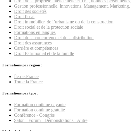
Droit de la propriété intellectuelle et TIC, données personnell
Gestion professionnelle, Innovations, Management, Marketing, 
Droit des sociétés
Droit fiscal
Droit immobilier, de l’urbanisme ou de la construction
Droit social et de la protection sociale
Formations en langues
Droit de la concurrence et de la distribution
Droit des assurances
Carrière et compétences
Droit Patrimonial et de la famille
Formations par région :
Île-de-France
Toute la France
Formations par type :
Formation continue payante
Formation continue gratuite
Conférence - Congrès
Salon - Forum - Démonstrations - Autre