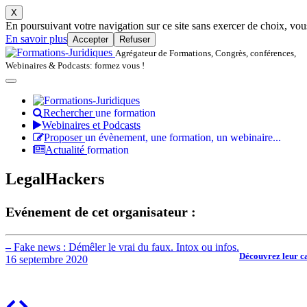
X
En poursuivant votre navigation sur ce site sans exercer de choix, vous 
En savoir plus
Accepter
Refuser
Agrégateur de Formations, Congrès, conférences,
Webinaires & Podcasts: formez vous !
Rechercher
une formation
Webinaires et Podcasts
Proposer
un évènement, une formation, un webinaire...
Actualité
formation
LegalHackers
Evénement de cet organisateur :
–
Fake news : Démêler le vrai du faux. Intox ou infos.
Découvrez leur ca
16 septembre 2020
Previous
Next