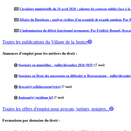
Circulaire ministérielle du 24 avril 2026 : adapter les contrats publics face à l
Affaire du Dieselgate : analyse civiliste d’un scandale de grande ampleur. Par
L’indemnisation du déficit fonctionnel permanent. Par Frédéric Roussel, Avoca
Toutes les publications du Village de la Justice
Annonces d'emploi pour les métiers du droit :
Stagiaire en immobilier - juillet/décembre 2026 (H/F)
(7 mai)
Stagiaire en Droit des entreprises en difficulté et Restructuring - juillet/décemb
Avocat(e) collaborateur(trice)
(7 mai)
Assistant(e) juridique h/f
(7 mai)
Toutes les offres d'emploi pour avocats, juristes, notaires...
Formations par domaine du droit :