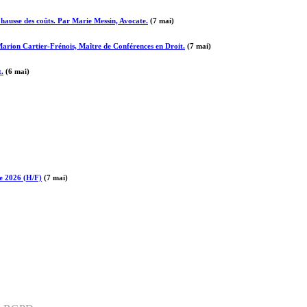
a hausse des coûts. Par Marie Messin, Avocate.
(7 mai)
 Marion Cartier-Frénois, Maître de Conférences en Droit.
(7 mai)
t.
(6 mai)
re 2026 (H/F)
(7 mai)