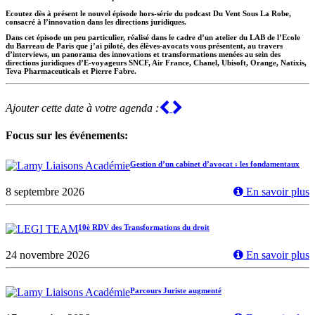
Ecoutez dès à présent le nouvel épisode hors-série du podcast Du Vent Sous La Robe,
consacré à l’innovation dans les directions juridiques.
Dans cet épisode un peu particulier, réalisé dans le cadre d’un atelier du LAB de l’Ecole
du Barreau de Paris que j’ai piloté, des élèves-avocats vous présentent, au travers
d’interviews, un panorama des innovations et transformations menées au sein des
directions juridiques d’E-voyageurs SNCF, Air France, Chanel, Ubisoft, Orange, Natixis,
Teva Pharmaceuticals et Pierre Fabre.
Previous
Next
Ajouter cette date à votre agenda :
Focus sur les événements:
Gestion d’un cabinet d’avocat : les fondamentaux
8 septembre 2026
En savoir plus
10è RDV des Transformations du droit
24 novembre 2026
En savoir plus
Parcours Juriste augmenté