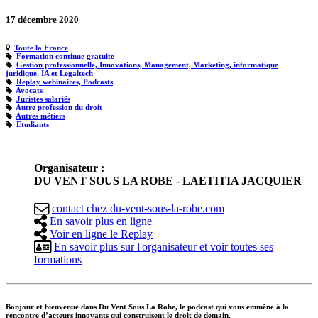
17 décembre 2020
Toute la France
Formation continue gratuite
Gestion professionnelle, Innovations, Management, Marketing, informatique
juridique, IA et Legaltech
Replay webinaires, Podcasts
Avocats
Juristes salariés
Autre profession du droit
Autres métiers
Etudiants
Organisateur :
DU VENT SOUS LA ROBE - LAETITIA JACQUIER
contact
chez
du-vent-sous-la-robe.com
En savoir plus en ligne
Voir en ligne le Replay
En savoir plus sur l'organisateur et voir toutes ses
formations
Bonjour et bienvenue dans Du Vent Sous La Robe, le podcast qui vous emmène à la
rencontre d’acteurs innovants qui construisent le droit de demain.