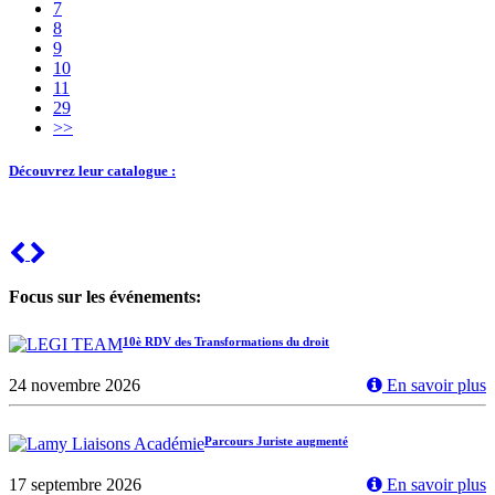
7
8
9
10
11
29
>>
Découvrez leur catalogue :
Previous
Next
Focus sur les événements:
10è RDV des Transformations du droit
24 novembre 2026
En savoir plus
Parcours Juriste augmenté
17 septembre 2026
En savoir plus