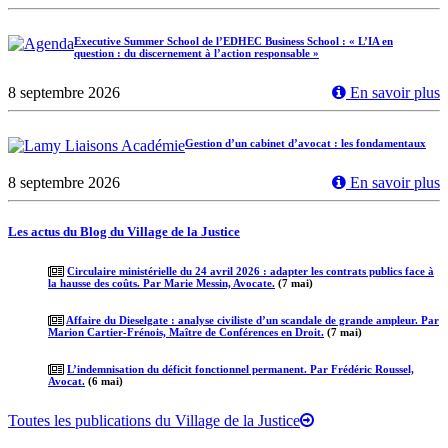
Executive Summer School de l’EDHEC Business School : « L’IA en
question : du discernement à l’action responsable »
8 septembre 2026
En savoir plus
Gestion d’un cabinet d’avocat : les fondamentaux
8 septembre 2026
En savoir plus
Les actus du Blog du Village de la Justice
Circulaire ministérielle du 24 avril 2026 : adapter les contrats publics face à
la hausse des coûts. Par Marie Messin, Avocate.
(7 mai)
Affaire du Dieselgate : analyse civiliste d’un scandale de grande ampleur. Par
Marion Cartier-Frénois, Maître de Conférences en Droit.
(7 mai)
L’indemnisation du déficit fonctionnel permanent. Par Frédéric Roussel,
Avocat.
(6 mai)
Toutes les publications du Village de la Justice